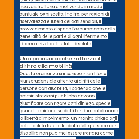
nuova istruttoria e motivando in modo 
puntuale ogni scelta. Inoltre, per ragioni di 
riservatezza e tutela dei dati sensibili, il 
provvedimento dispone l’oscuramento delle 
generalità delle parti e di ogni riferimento 
idoneo a rivelare lo stato di salute.
Una pronuncia che rafforza il 
diritto alla mobilità
Questa ordinanza si inserisce in un filone 
giurisprudenziale attento ai diritti delle 
persone con disabilità, ribadendo che le 
amministrazioni pubbliche devono 
giustificare con rigore ogni diniego, specie 
quando incidono su diritti fondamentali come 
la libertà di movimento. Un monito chiaro agli 
enti locali: la tutela dei diritti delle persone con 
disabilità non può mai essere trattata come 