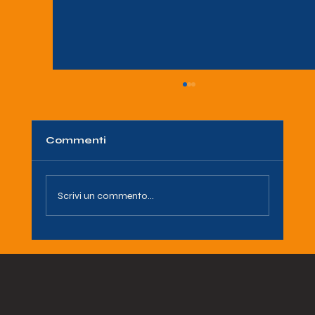
Commenti
Scrivi un commento...
QUANDO LA MUSICA INCONTRA
LA SOLIDARIETA': 5 ANNI DI
STRAORDINARIA PARTNERSHIP
TRA AIDA ODV E LE ORME DEI
POOH.