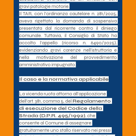
gravi patologie motorie.
Il TAR, con l’ordinanza cautelare n. 281/2025, 
aveva rigettato la domanda di sospensiva 
presentata dal ricorrente contro il diniego 
comunale. Tuttavia, il Consiglio di Stato ha 
accolto l’appello (ricorso n. 6490/2025), 
evidenziando gravi carenze nell’istruttoria e 
nella motivazione del provvedimento 
amministrativo impugnato.
Il caso e la normativa applicabile
La vicenda ruota attorno all’applicazione 
dell’art. 381, comma 5, del 
Regolamento 
di esecuzione del Codice della 
Strada (D.P.R. 495/1992)
, che 
consente al Comune di assegnare 
gratuitamente uno stallo riservato nei pressi 