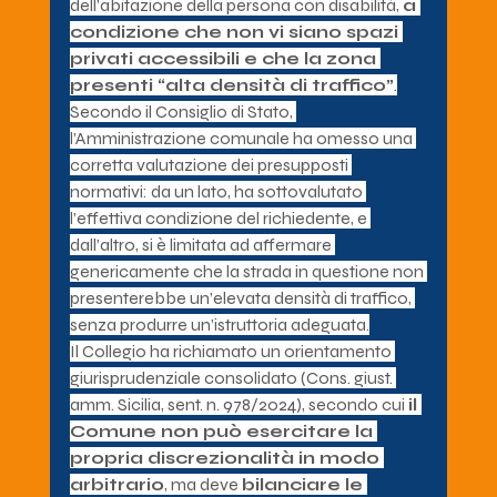
dell’abitazione della persona con disabilità, 
a 
condizione che non vi siano spazi 
privati accessibili e che la zona 
presenti “alta densità di traffico”
.
Secondo il Consiglio di Stato, 
l’Amministrazione comunale ha omesso una 
corretta valutazione dei presupposti 
normativi: da un lato, ha sottovalutato 
l’effettiva condizione del richiedente, e 
dall’altro, si è limitata ad affermare 
genericamente che la strada in questione non 
presenterebbe un’elevata densità di traffico, 
senza produrre un’istruttoria adeguata.
Il Collegio ha richiamato un orientamento 
giurisprudenziale consolidato (Cons. giust. 
amm. Sicilia, sent. n. 978/2024), secondo cui 
il 
Comune non può esercitare la 
propria discrezionalità in modo 
arbitrario
, ma deve 
bilanciare le 