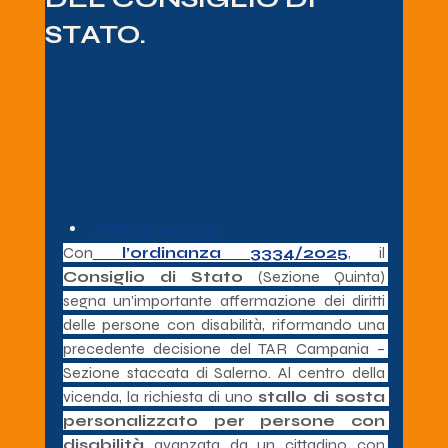
STATO.
Data: 15/09/2025
C
on
 l’ordinanza 3334/2025
, 
il 
Consiglio di Stato
 (Sezione Quinta) 
segna un’importante affermazione dei diritti 
delle persone con disabilità, riformando una 
precedente decisione del TAR Campania – 
Sezione staccata di Salerno. Al centro della 
vicenda, la richiesta di uno 
stallo di sosta 
personalizzato per persone con 
disabilità
 avanzata da un cittadino con 