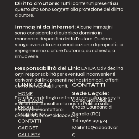
Diritto d'Autore:
Tutti i contenuti presenti su
questo sito sono soggetti alla protezione del diritto
d'autore.
Immagini da Internet:
Alcune immagini
sono considerate di pubblico dominio in
mancanza di specifici diritti d'autore. Qualora
venga avanzata una rivendicazione di proprietà, ci
impegneremo a citare l'autore o, su richiesta, a
rimuoverle.
Responsabilità dei Link:
L'AIDA OdV declina
ogni responsabilità per eventuali inconvenienti
derivanti dai link presenti nei nostri articoli, offerti
LINK UTILI
CONTATTI
come servizio agli utenti.
Sede Legale:
HOME
Per ulteriori dettagli e informazioni sulla privacy, ti
Corso Garibaldi, 82
CHI SIAMO
invitiamo a consultare la nostra Politica sulla
89023 Laureana di
PROGETTI
Privacy o a contattarci
Borrello (RC)
SOSTIENICI
all'indirizzo
info@aidaodv.org
Tel. 0966 991524
CONTATTI
Mail
info@aidaodv.or
GADGET
g
GALLERY