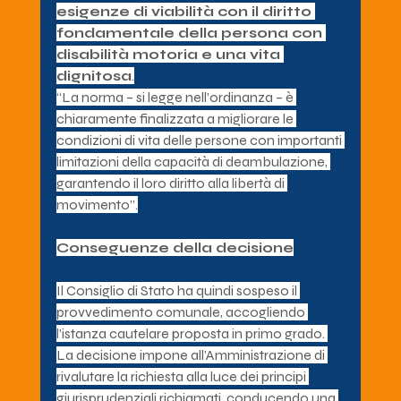
esigenze di viabilità con il diritto 
fondamentale della persona con 
disabilità motoria e una vita 
dignitosa
.
“La norma – si legge nell’ordinanza – è 
chiaramente finalizzata a migliorare le 
condizioni di vita delle persone con importanti 
limitazioni della capacità di deambulazione, 
garantendo il loro diritto alla libertà di 
movimento”.
Conseguenze della decisione
Il Consiglio di Stato ha quindi sospeso il 
provvedimento comunale, accogliendo 
l’istanza cautelare proposta in primo grado. 
La decisione impone all’Amministrazione di 
rivalutare la richiesta alla luce dei principi 
giurisprudenziali richiamati, conducendo una 