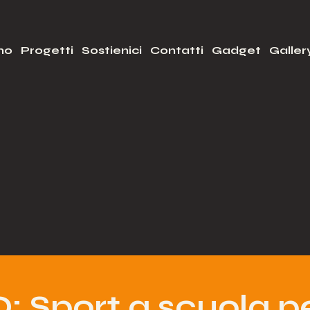
mo
Progetti
Sostienici
Contatti
Gadget
Galler
 Sport a scuola pe