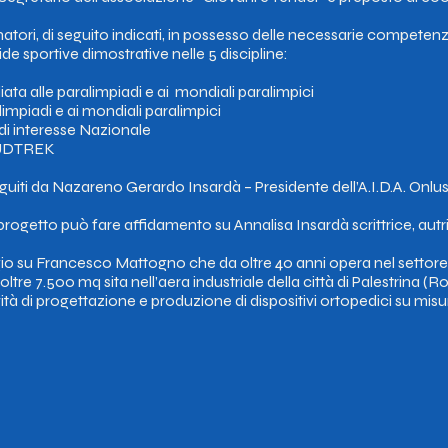
lenatori, di seguito indicati, in possesso delle necessarie compet
e sportive dimostrative nelle 5 discipline:
ata alle paralimpiadi e ai mondiali paralimpici
limpiadi e ai mondiali paralimpici
 di interesse Nazionale
 SUDTREK
guiti da Nazareno Gerardo Insardà – Presidente dell’A.I.D.A. Onlu
progetto può fare affidamento su Annalisa Insardà scrittrice, autri
aggio su Francesco Mattogno che da oltre 40 anni opera nel settore
ltre 7.500 mq sita nell’aera industriale della città di Palestrina (
à di progettazione e produzione di dispositivi ortopedici su misura di