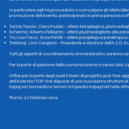
In particolare egli ha provveduto a coinvolgere gli atleti/al
promozione dell’evento, partecipando in prima persona a sfid
Tennis Tavolo: Clara Podda – atleta tetraplegica, plurimedagli
Scherma: Alberto Pellegrini - atleta plurimedagliato alle para
Tiro con l’arco: Enza Petrilli – atleta paraplegica paralimpica
Trekking: Lino Cangemi – Presidente e ideatore dell’A.S.D.
Tutti gli aspetti di coordinamento Amministrativo saranno se
Per la parte di gestione della comunicazione in senso lato, il 
Infine per la parte degli ausili il team di progetto può fare 
dell’Azienda ITOP che dispone di una nuovissima struttura di o
ingegneri biomedici e tecnici ortopedici impegnati nelle attivit
Roma, 07 febbraio 2019