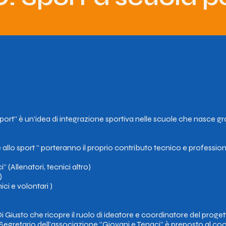
port” è un’idea di integrazione sportiva nelle scuole che nasce graz
 allo sport ” porteranno il proprio contributo tecnico e professi
 (Allenatori, tecnici altro)
)
i e volontari )
 Giusto che ricopre il ruolo di ideatore e coordinatore del proge
e Segretario dell’associazione “Giovani e Tenaci” è preposto al coor