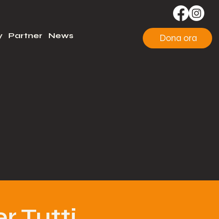
y
Partner
News
Dona ora
r Tutti