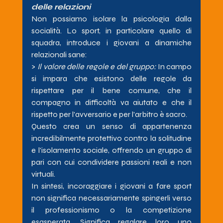
delle relazioni
Non possiamo isolare la psicologia dalla 
socialità. Lo sport, in particolare quello di 
squadra, introduce i giovani a dinamiche 
relazionali sane:
> 
Il valore delle regole e del gruppo:
 In campo 
si impara che esistono delle regole da 
rispettare per il bene comune, che il 
compagno in difficoltà va aiutato e che il 
rispetto per l'avversario e per l'arbitro è sacro.
Questo crea un senso di appartenenza 
incredibilmente protettivo contro la solitudine 
e l'isolamento sociale, offrendo un gruppo di 
pari con cui condividere passioni reali e non 
virtuali.
In sintesi, incoraggiare i giovani a fare sport 
non significa necessariamente spingerli verso 
il professionismo o la competizione 
esasperata. Significa regalare loro uno 