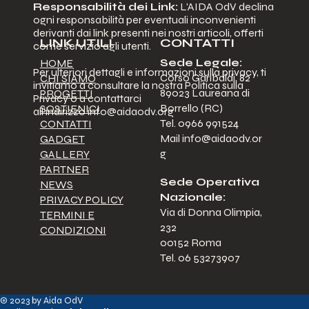
Responsabilità dei Link:
L'AIDA OdV declina
ogni responsabilità per eventuali inconvenienti
derivanti dai link presenti nei nostri articoli, offerti
LINK UTILI
CONTATTI
come servizio agli utenti.
Sede Legale:
HOME
Per ulteriori dettagli e informazioni sulla privacy, ti
Corso Garibaldi, 82
CHI SIAMO
invitiamo a consultare la nostra Politica sulla
89023 Laureana di
PROGETTI
Privacy o a contattarci
Borrello (RC)
SOSTIENICI
all'indirizzo
info@aidaodv.org
Tel. 0966 991524
CONTATTI
Mail
info@aidaodv.or
GADGET
g
GALLERY
PARTNER
Sede Operativa
NEWS
Nazionale:
PRIVACY POLICY
Via di Donna Olimpia,
TERMINI E
232
CONDIZIONI
00152 Roma
Tel. 06 53273907
© 2023 by Aida OdV