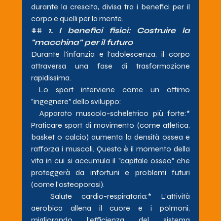
durante la crescita, divisa tra i benefici per il 
corpo e quelli per la mente.
## 
1. I benefici fisici: Costruire la 
"macchina" per il futuro
Durante l'infanzia e l'adolescenza, il corpo 
attraversa una fase di trasformazione 
rapidissima.
 Lo sport interviene come un ottimo 
"ingegnere" dello sviluppo:
Apparato muscolo-scheletrico più forte:* 
Praticare sport di movimento (come atletica, 
basket o calcio) aumenta la densità ossea e 
rafforza i muscoli. Questo è il momento della 
vita in cui si accumula il "capitale osseo" che 
proteggerà da infortuni e problemi futuri 
(come l'osteoporosi).
Salute cardio-respiratoria:* L'attività 
aerobica allena il cuore e i polmoni, 
migliorando l'efficienza del sistema 