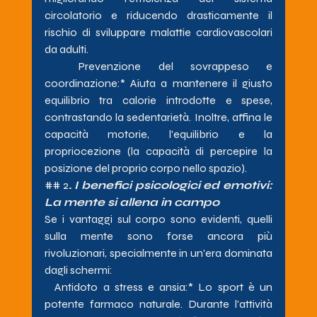
circolatorio e riducendo drasticamente il 
rischio di sviluppare malattie cardiovascolari 
da adulti.
Prevenzione del sovrappeso e 
coordinazione:* Aiuta a mantenere il giusto 
equilibrio tra calorie introdotte e spese, 
contrastando la sedentarietà. Inoltre, affina le 
capacità motorie, l'equilibrio e la 
propriocezione (la capacità di percepire la 
posizione del proprio corpo nello spazio).
## 2
. I benefici psicologici ed emotivi: 
La mente si allena in campo
Se i vantaggi sul corpo sono evidenti, quelli 
sulla mente sono forse ancora più 
rivoluzionari, specialmente in un'era dominata 
dagli schermi:
Antidoto a stress e ansia:* Lo sport è un 
potente farmaco naturale. Durante l'attività 