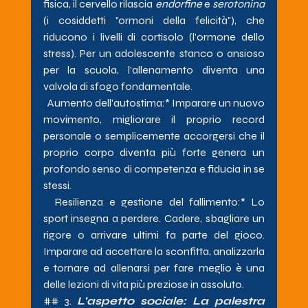
fisica, il cervello rilascia 
endorfine
 e 
serotonina
(i cosiddetti "ormoni della felicità"), che 
riducono i livelli di cortisolo (l'ormone dello 
stress). Per un adolescente stanco o ansioso 
per la scuola, l'allenamento diventa una 
valvola di sfogo fondamentale.
Aumento dell'autostima:* Imparare un nuovo 
movimento, migliorare il proprio record 
personale o semplicemente accorgersi che il 
proprio corpo diventa più forte genera un 
profondo senso di competenza e fiducia in se 
stessi.
Resilienza e gestione del fallimento:* Lo 
sport insegna a perdere. Cadere, sbagliare un 
rigore o arrivare ultimi fa parte del gioco. 
Imparare ad accettare la sconfitta, analizzarla 
e tornare ad allenarsi per fare meglio è una 
delle lezioni di vita più preziose in assoluto.
## 3. 
L'aspetto sociale: La palestra 