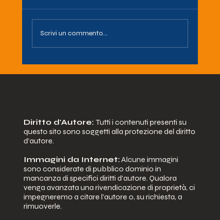
Scrivi un commento...
QUANDO LA MUSICA INCONTRA
LA SOLIDARIETA': 5 ANNI DI
STRAORDINARIA PARTNERSHIP
TRA AIDA ODV E LE ORME DEI
POOH.
Diritto d'Autore:
Tutti i contenuti presenti su
questo sito sono soggetti alla protezione del diritto
d'autore.
Immagini da Internet:
Alcune immagini
sono considerate di pubblico dominio in
mancanza di specifici diritti d'autore. Qualora
venga avanzata una rivendicazione di proprietà, ci
impegneremo a citare l'autore o, su richiesta, a
rimuoverle.