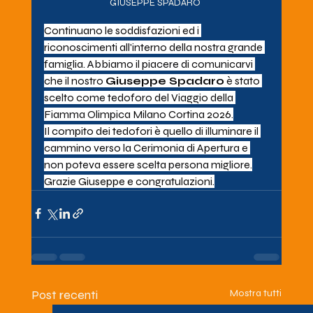
GIUSEPPE SPADARO 
Continuano le soddisfazioni ed i 
riconoscimenti all'interno della nostra grande 
famiglia. Abbiamo il piacere di comunicarvi 
che il nostro 
Giuseppe Spadaro
 è stato 
scelto come tedoforo del Viaggio della 
Fiamma Olimpica Milano Cortina 2026.
Il compito dei tedofori è quello di illuminare il 
cammino verso la Cerimonia di Apertura e 
non poteva essere scelta persona migliore.
Grazie Giuseppe e congratulazioni.
Post recenti
Mostra tutti