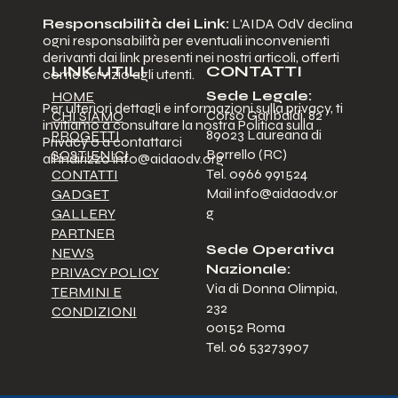
Responsabilità dei Link:
L'AIDA OdV declina
ogni responsabilità per eventuali inconvenienti
derivanti dai link presenti nei nostri articoli, offerti
LINK UTILI
CONTATTI
come servizio agli utenti.
Sede Legale:
HOME
Per ulteriori dettagli e informazioni sulla privacy, ti
Corso Garibaldi, 82
CHI SIAMO
invitiamo a consultare la nostra Politica sulla
89023 Laureana di
PROGETTI
Privacy o a contattarci
Borrello (RC)
SOSTIENICI
all'indirizzo
info@aidaodv.org
Tel. 0966 991524
CONTATTI
Mail
info@aidaodv.or
GADGET
g
GALLERY
PARTNER
Sede Operativa
NEWS
Nazionale:
PRIVACY POLICY
Via di Donna Olimpia,
TERMINI E
232
CONDIZIONI
00152 Roma
Tel. 06 53273907