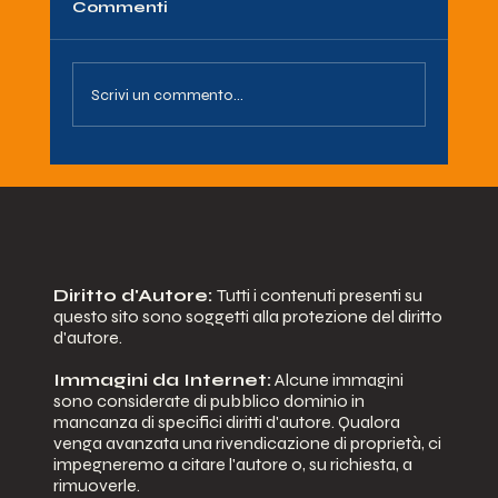
Commenti
Scrivi un commento...
QUANDO LA MUSICA INCONTRA
LA SOLIDARIETA': 5 ANNI DI
STRAORDINARIA PARTNERSHIP
TRA AIDA ODV E LE ORME DEI
POOH.
Diritto d'Autore:
Tutti i contenuti presenti su
questo sito sono soggetti alla protezione del diritto
d'autore.
Immagini da Internet:
Alcune immagini
sono considerate di pubblico dominio in
mancanza di specifici diritti d'autore. Qualora
venga avanzata una rivendicazione di proprietà, ci
impegneremo a citare l'autore o, su richiesta, a
rimuoverle.