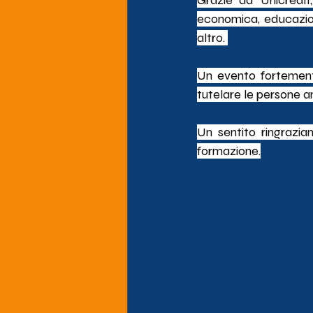
Grazie ad Unicredit,
economica, educazione
altro. 
Un evento fortement
tutelare le persone a
Un sentito ringraz
formazione.