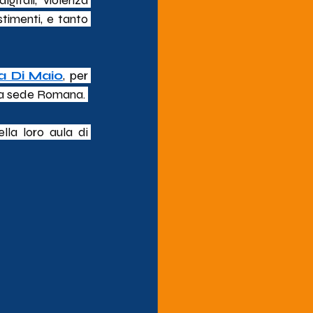
itali, violenza 
timenti, e tanto 
a Di Maio
, per 
tra sede Romana. 
lla 
loro aula di 