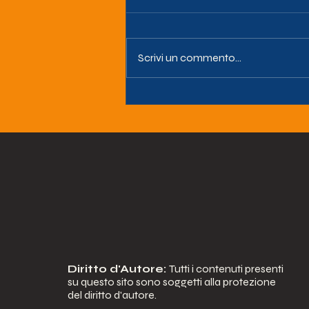
Scrivi un commento...
LA SENTENZA DEL
TRIBUNALE DI NAPOLI
CHE STRAVOLGE I
LEA(LIVELLI
ESSENZIALI DI
ASSISTENZA).
Diritto d'Autore:
Tutti i contenuti presenti
su questo sito sono soggetti alla protezione
del diritto d'autore.