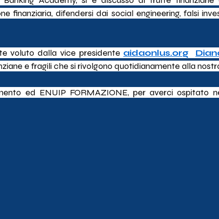
 Banking Academy, si è discusso di truffe finanziarie dig
 finanziaria, difendersi dai social engineering, falsi inves
e voluto dalla vice presidente 
aidaonlus.org
Dian
nziane e fragili che si rivolgono quotidianamente alla nos
iamento ed ENUIP FORMAZIONE, per averci ospitato ne