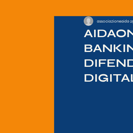
associazioneaida
2
AIDAO
BANKI
DIFEN
DIGITAL