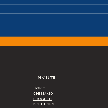
QUANDO LA MUSICA
CHI
INCONTRA LA
AID
SOLIDARIETA': 5 ANNI
DI STRAORDINARIA
PARTNERSHIP TRA
AIDA ODV E LE ORME
DEI POOH.
LINK UTILI
HOME
CHI SIAMO
PROGETTI
SOSTIENICI