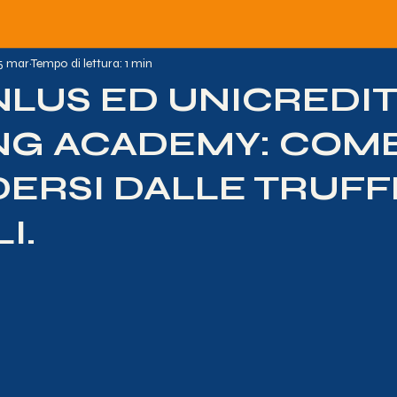
5 mar
Tempo di lettura: 1 min
NLUS ED UNICREDI
NG ACADEMY: COM
DERSI DALLE TRUFF
I.