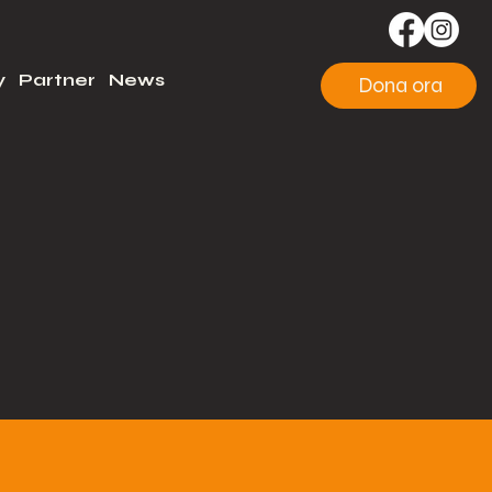
y
Partner
News
Dona ora