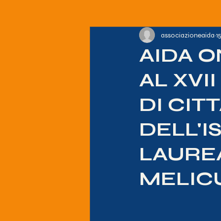
associazioneaida
1
AIDA O
AL XV
DI CITT
DELL'I
LAURE
MELIC