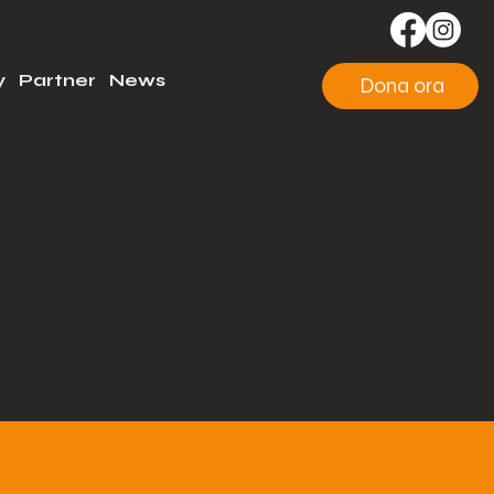
y
Partner
News
Dona ora