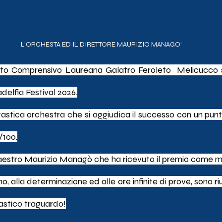
L'ORCHESTA ED IL DIRETTORE MAURIZIO MANAGO'
tuto Comprensivo Laureana Galatro Feroleto  Melicucco si 
adelfia Festival 2026.
astica orchestra che si aggiudica il successo con un punt
/100.
aestro Maurizio Managò che ha ricevuto il premio come mig
, alla determinazione ed alle ore infinite di prove, sono riu
astico traguardo!