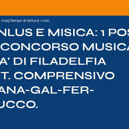
5 mag
Tempo di lettura: 1 min
NLUS E MISICA: 1 P
II CONCORSO MUSIC
A' DI FILADELFIA
ST. COMPRENSIVO
ANA-GAL-FER-
UCCO.