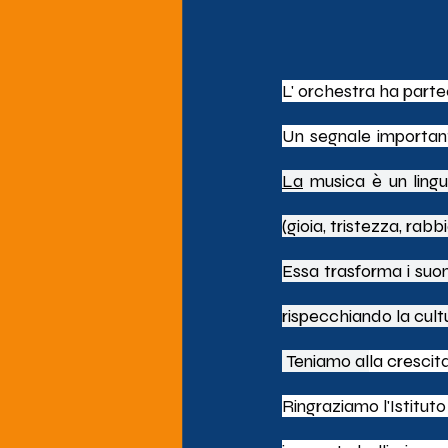
L' orchestra ha partec
La
 musica è un ling
(gioia, tristezza, rabb
Essa trasforma i suon
rispecchiando la cultu
 Teniamo al
la cres
cit
Ringraziamo l'Istitut