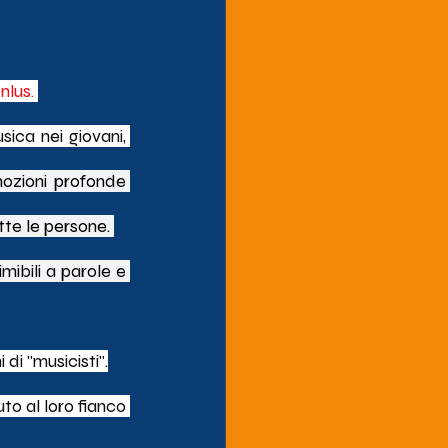
nlus. 
Un segnale importante che dimostra quanto siamo vicini alla cultura della musica nei giovani, 
ozioni profonde 
te le persone. 
ibili a parole e 
di "musicisti".
o al loro fianco 