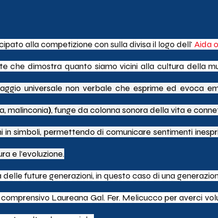
ipato alla competizione con sulla divisa il logo dell'
Aida o
uaggio universale non verbale che esprime ed evoca em
ia, malinconia
)
, funge da colonna sonora della vita e connet
i in simboli, permettendo di comunicare sentimenti inesprim
ra e l'evoluzione.
a delle future generazioni, in questo caso di una generazioni 
o comprensivo Laureana Gal. Fer. Melicucco per averci volut