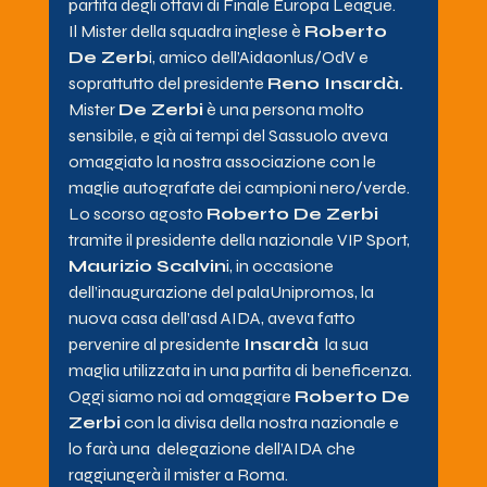
partita degli ottavi di Finale Europa League.
Il Mister della squadra inglese è 
Roberto 
De Zerb
i, amico dell’Aidaonlus/OdV e 
soprattutto del presidente 
Reno Insardà.
Mister 
De Zerbi
 è una persona molto 
sensibile, e già ai tempi del Sassuolo aveva 
omaggiato la nostra associazione con le 
maglie autografate dei campioni nero/verde.
Lo scorso agosto 
Roberto De Zerbi 
tramite il presidente della nazionale VIP Sport, 
Maurizio Scalvin
i, in occasione 
dell’inaugurazione del palaUnipromos, la 
nuova casa dell’asd AIDA, aveva fatto 
pervenire al presidente 
Insardà
  la sua 
maglia utilizzata in una partita di beneficenza. 
Oggi siamo noi ad omaggiare 
Roberto De 
Zerbi
 con la divisa della nostra nazionale e 
lo farà una  delegazione dell’AIDA che 
raggiungerà il mister a Roma.