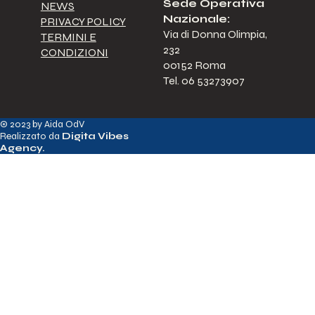
Sede Operativa
NEWS
Nazionale:
PRIVACY POLICY
Via di Donna Olimpia,
TERMINI E
232
CONDIZIONI
00152 Roma
Tel. 06 53273907
© 2023 by Aida OdV
Realizzato da
Digita Vibes
Agency
.