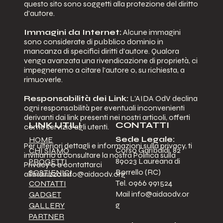
questo sito sono soggetti alla protezione del diritto
d'autore.
Immagini da Internet:
Alcune immagini
sono considerate di pubblico dominio in
mancanza di specifici diritti d'autore. Qualora
venga avanzata una rivendicazione di proprietà, ci
impegneremo a citare l'autore o, su richiesta, a
rimuoverle.
Responsabilità dei Link:
L'AIDA OdV declina
ogni responsabilità per eventuali inconvenienti
derivanti dai link presenti nei nostri articoli, offerti
LINK UTILI
CONTATTI
come servizio agli utenti.
Sede Legale:
HOME
Per ulteriori dettagli e informazioni sulla privacy, ti
Corso Garibaldi, 82
CHI SIAMO
invitiamo a consultare la nostra Politica sulla
89023 Laureana di
PROGETTI
Privacy o a contattarci
Borrello (RC)
SOSTIENICI
all'indirizzo
info@aidaodv.org
Tel. 0966 991524
CONTATTI
Mail
info@aidaodv.or
GADGET
g
GALLERY
PARTNER