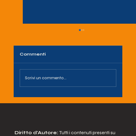
Commenti
Scrivi un commento...
QUANDO LA MUSICA INCONTRA
LA SOLIDARIETA': 5 ANNI DI
STRAORDINARIA PARTNERSHIP
TRA AIDA ODV E LE ORME DEI
POOH.
Diritto d'Autore:
Tutti i contenuti presenti su