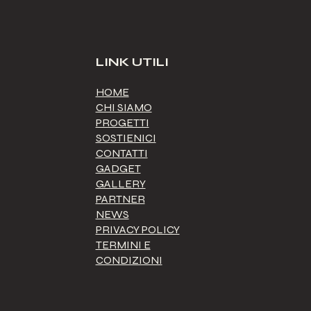
AIDA ODV E LE ORME
DEI POOH.
LINK UTILI
HOME
CHI SIAMO
PROGETTI
SOSTIENICI
CONTATTI
GADGET
GALLERY
PARTNER
NEWS
PRIVACY POLICY
TERMINI E
CONDIZIONI