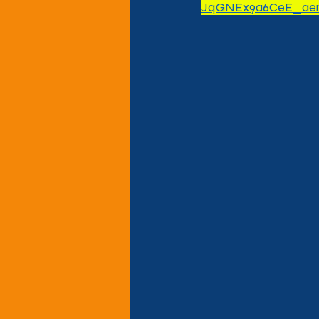
JqGNEx9a6CeE_aem