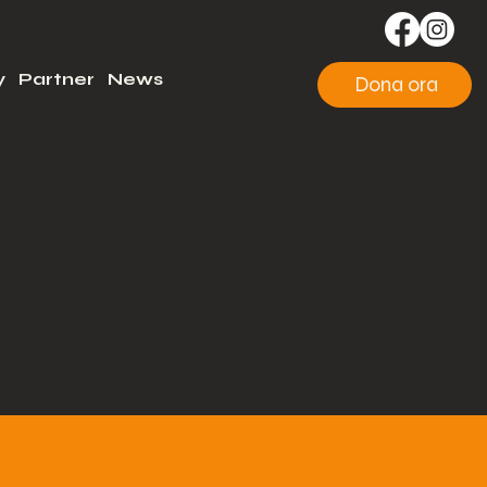
y
Partner
News
Dona ora