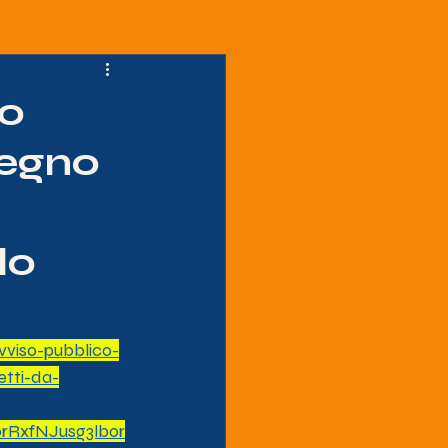
io
tegno
lo
avviso-pubblico-
etti-da-
RxfNJusg3lbor