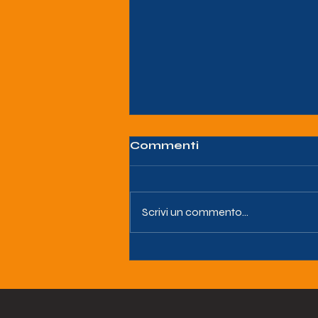
Commenti
Scrivi un commento...
LA SENTENZA DEL
TRIBUNALE DI NAPOLI
CHE STRAVOLGE I
LEA(LIVELLI
ESSENZIALI DI