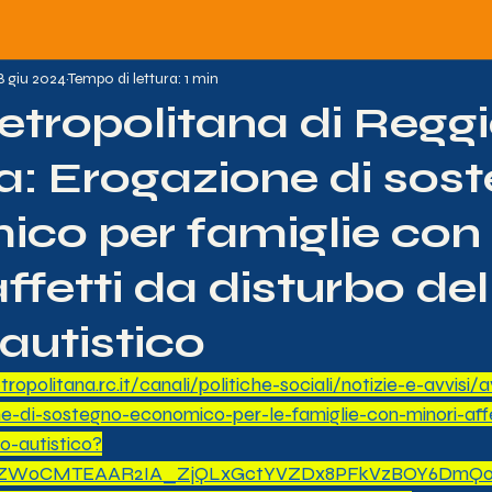
8 giu 2024
Tempo di lettura: 1 min
etropolitana di Regg
a: Erogazione di sos
co per famiglie con
ffetti da disturbo del
 autistico
opolitana.rc.it/canali/politiche-sociali/notizie-e-avvisi/
e-di-sostegno-economico-per-le-famiglie-con-minori-aff
o-autistico?
hZW0CMTEAAR2IA_ZjQLxGctYVZDx8PFkVzBOY6DmQor