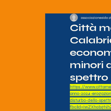
associazioneaida
2
Città m
Calabri
economi
minori a
spettro
https://www.cittametr
anno-2024-erogazion
disturbo-dello-spettr
fbclid=IwZXh0bgN