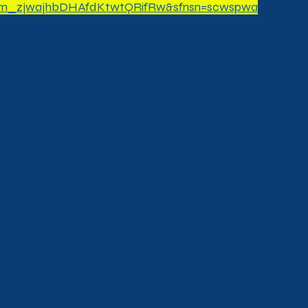
_zjwajhbDHAfdKtwtQRifRw&sfnsn=scwspwa